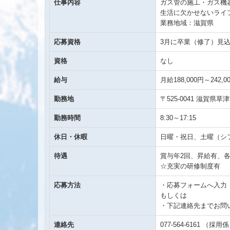
仕事内容
ガス管の施工・ガス機
生活に欠かせないライ
業務地域：滋賀県
応募資格
3月に卒業（修了）見
資格
なし
給与
月給188,000円～242,0
勤務地
〒525-0041 滋賀県草
勤務時間
8:30～17:15
休日・休暇
日曜・祝日、土曜（シフ
待遇
賞与年2回、昇給有、
☆充実の研修制度有 
応募方法
・応募フォームへ入力
もしくは
・下記連絡先までお問
連絡先
077-564-6161
（採用係