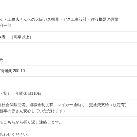
ん・工務店さんへの大阪ガス機器・ガス工事設計・住設機器の営業
府一部
み者 （高卒以上）
0円
市青地町200-10
ト制） 年間休日110日
種社会保険完備、退職金制度有、マイカー通勤可、交通費支給（規定有）
新卒の皆さん安心していただけます）
※こちらから折り返し連絡します。
合わせください。