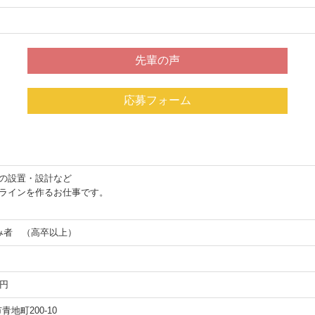
）
先輩の声
応募フォーム
の設置・設計など
ラインを作るお仕事です。
み者 （高卒以上）
0円
市青地町200-10